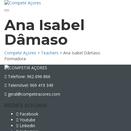
Toggle navigation
Ana Isabel
Dâmaso
Competir Açores
>
Teachers
>
Ana Isabel Dâmaso
Formadora
Telefone: 962 696 866
Telemóvel: 969 419 349
geral@competiracores.com
REDES SOCIAIS
Facebook
Youtube
Linkedin