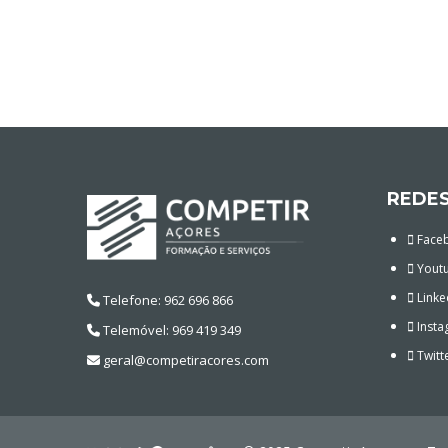
REDES
Face
Yout
Linke
Telefone: 962 696 866
Insta
Telemóvel: 969 419 349
Twitt
geral@competiracores.com