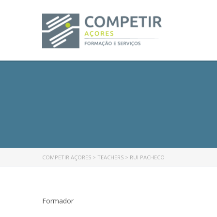
COMPETIR AÇORES
>
TEACHERS
>
RUI PACHECO
Formador