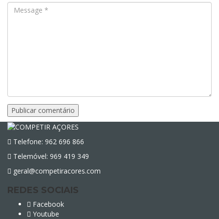
Telefone: 962 696 866
Telemóvel: 969 419 349
geral@competiracores.com
REDES SOCIAIS
Facebook
Youtube