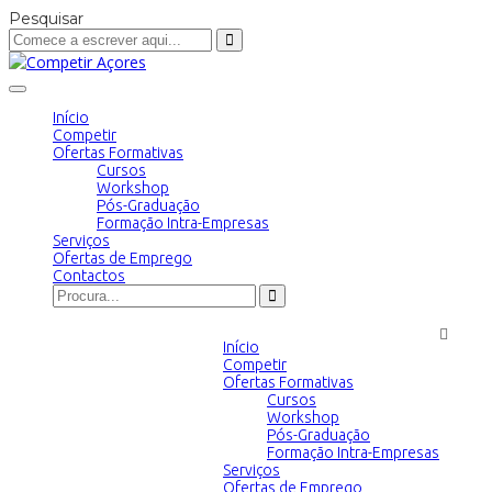
Pesquisar
Toggle
navigation
Início
Competir
Ofertas Formativas
Cursos
Workshop
Pós-Graduação
Formação Intra-Empresas
Serviços
Ofertas de Emprego
Contactos
Início
Competir
Ofertas Formativas
Cursos
Workshop
Pós-Graduação
Formação Intra-Empresas
Serviços
Ofertas de Emprego