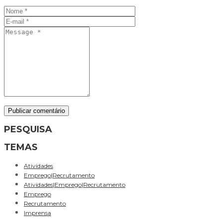
PESQUISA
TEMAS
Pesquisar
por:
Atividades
Emprego|Recrutamento
Atividades|Emprego|Recrutamento
Emprego
Recrutamento
Imprensa