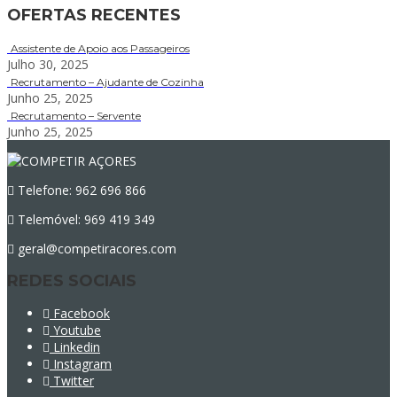
OFERTAS RECENTES
Assistente de Apoio aos Passageiros
Julho 30, 2025
Recrutamento – Ajudante de Cozinha
Junho 25, 2025
Recrutamento – Servente
Junho 25, 2025
Telefone: 962 696 866
Telemóvel: 969 419 349
geral@competiracores.com
REDES SOCIAIS
Facebook
Youtube
Linkedin
Instagram
Twitter