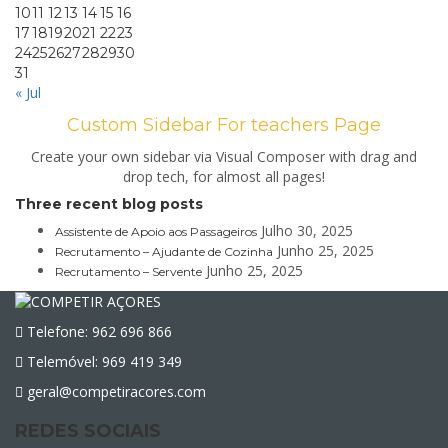
10
11
12
13
14
15
16
17
18
19
20
21
22
23
24
25
26
27
28
29
30
31
« Jul
Custom Sidebar For teachers Page
Create your own sidebar via Visual Composer with drag and
drop tech, for almost all pages!
Three recent blog posts
Julho 30, 2025
Assistente de Apoio aos Passageiros
Junho 25, 2025
Recrutamento – Ajudante de Cozinha
Junho 25, 2025
Recrutamento – Servente
Telefone: 962 696 866
Telemóvel: 969 419 349
geral@competiracores.com
REDES SOCIAIS