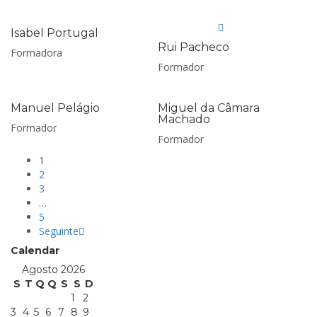
Isabel Portugal
Rui Pacheco
Formadora
Formador
Manuel Pelágio
Miguel da Câmara
Machado
Formador
Formador
1
2
3
…
5
Seguinte
Calendar
Agosto 2026
S
T
Q
Q
S
S
D
1
2
3
4
5
6
7
8
9